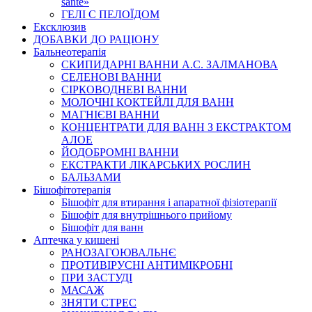
santé»
ГЕЛІ С ПЕЛОЇДОМ
Ексклюзив
ДОБАВКИ ДО РАЦІОНУ
Бальнеотерапія
СКИПИДАРНІ ВАННИ А.С. ЗАЛМАНОВА
СЕЛЕНОВІ ВАННИ
СІРКОВОДНЕВІ ВАННИ
МОЛОЧНІ КОКТЕЙЛІ ДЛЯ ВАНН
МАГНІЄВІ ВАННИ
КОНЦЕНТРАТИ ДЛЯ ВАНН З ЕКСТРАКТОМ
АЛОЕ
ЙОДОБРОМНІ ВАННИ
ЕКСТРАКТИ ЛІКАРСЬКИХ РОСЛИН
БАЛЬЗАМИ
Бішофітотерапія
Бішофіт для втирання і апаратної фізіотерапії
Бішофіт для внутрішнього прийому
Бішофіт для ванн
Аптечка у кишені
РАНОЗАГОЮВАЛЬНЄ
ПРОТИВІРУСНІ АНТИМІКРОБНІ
ПРИ ЗАСТУДІ
МАСАЖ
ЗНЯТИ СТРЕС