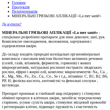
Головна
Продукція
Пелоїдотерапія
МІНЕРАЛЬНІ ГРЯЗЬОВІ АПЛІКАЦІЇ «La mer santé»
Де купити?
МІНЕРАЛЬНІ ГРЯЗЬОВІ АПЛІКАЦІЇ «La mer santé»
-
спеціально розроблені препарати для зони декольте, шиї, рук.
Комплексне омолодження, зволоження, харчування і
оздоровлення шкіри.
До складу входять природні колоїдальні органомінеральні
комплекси з високим вмістом біологічно активних речовин
(солей, газів, вітамінів, ферментів, гормонів) і живих
мікроорганізмів, натуральні рослинні екстракти лікарських
рослин, ефірні і жирні олії, комплекс мікроелементів: Na., Ca. ,
K., Mg., Mn., Fe., Zn., Cu., Co., Se і т.д., вітаміни: С, В1, В2, В6,
РР, Н, фолієва кислота, азотомісткі та фенольні сполуки ,
вуглеводи.
Препарат проникає в глибокий шар епідермісу і стимулює
обмінні процеси в клітинах шкіри, запобігає передчасному
старінню, усуває сухість шкіри, стимулює місцевий кровообіг
і регенерацію клітин, підвищує пружність і еластичність