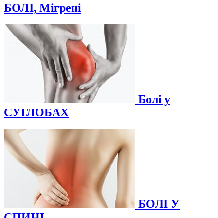
БОЛІ, Мігрені
Болі у
СУГЛОБАХ
БОЛІ У
СПИНІ