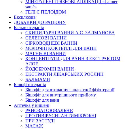
МІНЕРАЛЬНІ ГРЯЗЬОВІ АПЛІКАЦІЇ «La mer
santé»
ГЕЛІ С ПЕЛОЇДОМ
Ексклюзив
ДОБАВКИ ДО РАЦІОНУ
Бальнеотерапія
СКИПИДАРНІ ВАННИ А.С. ЗАЛМАНОВА
СЕЛЕНОВІ ВАННИ
СІРКОВОДНЕВІ ВАННИ
МОЛОЧНІ КОКТЕЙЛІ ДЛЯ ВАНН
МАГНІЄВІ ВАННИ
КОНЦЕНТРАТИ ДЛЯ ВАНН З ЕКСТРАКТОМ
АЛОЕ
ЙОДОБРОМНІ ВАННИ
ЕКСТРАКТИ ЛІКАРСЬКИХ РОСЛИН
БАЛЬЗАМИ
Бішофітотерапія
Бішофіт для втирання і апаратної фізіотерапії
Бішофіт для внутрішнього прийому
Бішофіт для ванн
Аптечка у кишені
РАНОЗАГОЮВАЛЬНЄ
ПРОТИВІРУСНІ АНТИМІКРОБНІ
ПРИ ЗАСТУДІ
МАСАЖ