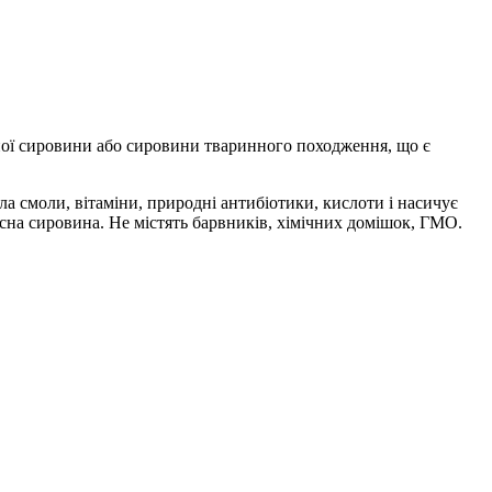
нної сировини або сировини тваринного походження, що є
а смоли, вітаміни, природні антибіотики, кислоти і насичує
існа сировина. Не містять барвників, хімічних домішок, ГМО.