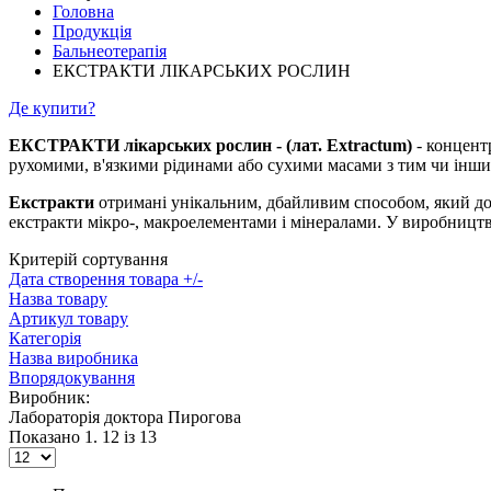
Головна
Продукція
Бальнеотерапія
ЕКСТРАКТИ ЛІКАРСЬКИХ РОСЛИН
Де купити?
ЕКСТРАКТИ лікарських рослин - (лат. Extractum)
- концент
рухомими, в'язкими рідинами або сухими масами з тим чи інши
Екстракти
отримані унікальним, дбайливим способом, який доз
екстракти мікро-, макроелементами і мінералами. У виробництві
Критерій сортування
Дата створення товара +/-
Назва товару
Артикул товару
Категорія
Назва виробника
Впорядокування
Виробник:
Лабораторiя доктора Пирогова
Показано 1. 12 із 13