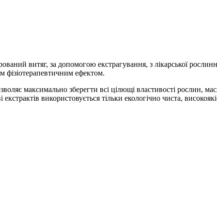
рований витяг, за допомогою екстрагування, з лікарської росли
м фізіотерапевтичним ефектом.
воляє максимально зберегти всі цілющі властивості рослин, масл
 екстрактів використовується тільки екологічно чиста, високояк