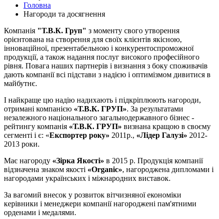
Головна
Нагороди та досягнення
Компанія
"Т.В.К. Груп"
з моменту свого утворення
орієнтована на створення для своїх клієнтів якісною,
інноваційної, презентабельною і конкурентоспроможної
продукції, а також надання послуг високого професійного
рівня. Повага наших партнерів і визнання з боку споживачів
дають компанії всі підстави з надією і оптимізмом дивитися в
майбутнє.
І найкраще цю надію надихають і підкріплюють нагороди,
отримані компанією
«Т.В.К. ГРУП»
. За результатами
незалежного національного загальнодержавного бізнес -
рейтингу компанія
«Т.В.К. ГРУП»
визнана кращою в своєму
сегменті і є: «
Експортер року»
2011р.,
«Лідер Галузі»
2012-
2013 роки.
Має нагороду
«Зірка Якості»
в 2015 р. Продукція компанії
відзначена знаком якості
«Organic»
, нагороджена дипломами і
нагородами українських і міжнародних виставок.
За вагомий внесок у розвиток вітчизняної економіки
керівники і менеджери компанії нагороджені пам'ятними
орденами і медалями.