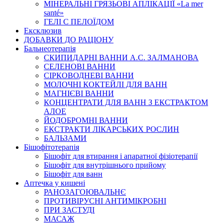
МІНЕРАЛЬНІ ГРЯЗЬОВІ АПЛІКАЦІЇ «La mer
santé»
ГЕЛІ С ПЕЛОЇДОМ
Ексклюзив
ДОБАВКИ ДО РАЦІОНУ
Бальнеотерапія
СКИПИДАРНІ ВАННИ А.С. ЗАЛМАНОВА
СЕЛЕНОВІ ВАННИ
СІРКОВОДНЕВІ ВАННИ
МОЛОЧНІ КОКТЕЙЛІ ДЛЯ ВАНН
МАГНІЄВІ ВАННИ
КОНЦЕНТРАТИ ДЛЯ ВАНН З ЕКСТРАКТОМ
АЛОЕ
ЙОДОБРОМНІ ВАННИ
ЕКСТРАКТИ ЛІКАРСЬКИХ РОСЛИН
БАЛЬЗАМИ
Бішофітотерапія
Бішофіт для втирання і апаратної фізіотерапії
Бішофіт для внутрішнього прийому
Бішофіт для ванн
Аптечка у кишені
РАНОЗАГОЮВАЛЬНЄ
ПРОТИВІРУСНІ АНТИМІКРОБНІ
ПРИ ЗАСТУДІ
МАСАЖ