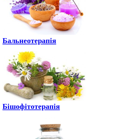
Бальнеотерапія
Бішофітотерапія