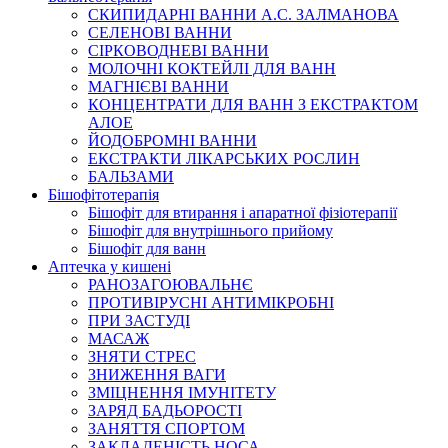
СКИПИДАРНІ ВАННИ А.С. ЗАЛМАНОВА
СЕЛЕНОВІ ВАННИ
СІРКОВОДНЕВІ ВАННИ
МОЛОЧНІ КОКТЕЙЛІ ДЛЯ ВАНН
МАГНІЄВІ ВАННИ
КОНЦЕНТРАТИ ДЛЯ ВАНН З ЕКСТРАКТОМ
АЛОЕ
ЙОДОБРОМНІ ВАННИ
ЕКСТРАКТИ ЛІКАРСЬКИХ РОСЛИН
БАЛЬЗАМИ
Бішофітотерапія
Бішофіт для втирання і апаратної фізіотерапії
Бішофіт для внутрішнього прийому
Бішофіт для ванн
Аптечка у кишені
РАНОЗАГОЮВАЛЬНЄ
ПРОТИВІРУСНІ АНТИМІКРОБНІ
ПРИ ЗАСТУДІ
МАСАЖ
ЗНЯТИ СТРЕС
ЗНИЖЕННЯ ВАГИ
ЗМІЦНЕННЯ ІМУНІТЕТУ
ЗАРЯД БАДЬОРОСТІ
ЗАНЯТТЯ СПОРТОМ
ЗАКЛАДЕНІСТЬ НОСА