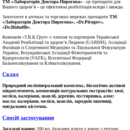
ТМ «Лабораторія Доктора Пирогова»
- це препарати для
Вашого здоров’я – це ефективна реабілітація всюди і завжди.
Запитуюте в аптеках та торгових мережах препарати
ТМ
«Лабораторія Доктора Пирогова», «Dr.Pirogov»,
«Dr.Bishoffit»
.
Компанія «Т.В.К.Груп» є членом та партнером Української
Академії Реабілітації та здоров’я Людини (UARHH), Асоціації
Фахівців із Спортивної Медиціни та Лікувальної Фізкультури
України, Всеукраїнської Асоціації Фізіотерапевтів та
Курортологів (VAFK), Всесвітньої Федерації
Бальнеолікування та Кліматолікування.
Склад
Природний полімінеральний комплекс, біологічно активні
мікроелементи, композиція натуральних екстрактів: хвої,
меліси, валеріани, шавлії, деревію, пустирника, алое;
масла: валеріани, меліси, шавлія, зародків пшениці,
мигдальних кісточок.
Спосіб застосування
Загальні ванни:
100 мл. бальзаму влити у ванну з теплою