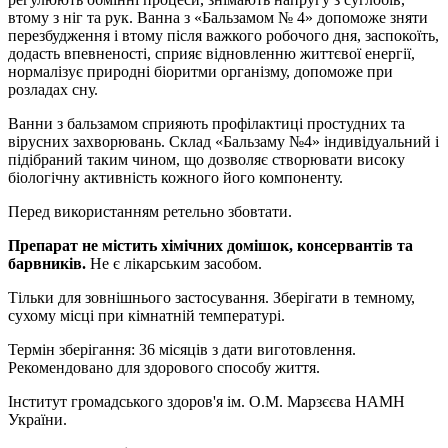
втому з ніг та рук. Ванна з «Бальзамом № 4» допоможе зняти
перезбудження і втому після важкого робочого дня, заспокоїть,
додасть впевненості, сприяє відновленню життєвої енергії,
нормалізує природні біоритми організму, допоможе при
розладах сну.
Ванни з бальзамом сприяють профілактиці простудних та
вірусних захворювань. Склад «Бальзаму №4» індивідуальний і
підібраний таким чином, що дозволяє створювати високу
біологічну активність кожного його компоненту.
Перед використанням ретельно збовтати.
Препарат не містить хімічних домішок, консервантів та
барвників.
Не є лікарським засобом.
Тільки для зовнішнього застосування. Зберігати в темному,
сухому місці при кімнатній температурі.
Термін зберігання: 36 місяців з дати виготовлення.
Рекомендовано для здорового способу життя.
Інститут громадського здоров'я ім. О.М. Марзєєва НАМН
України.