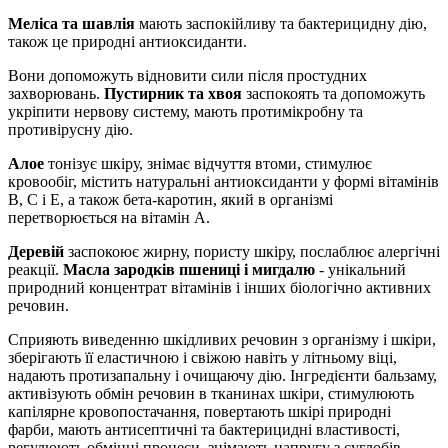
Меліса та шавлія
мають заспокійливу та бактерицидну дію,
також це природні антиоксиданти.
Вони допоможуть відновити сили після простудних
захворювань.
Пустирник та хвоя
заспокоять та допоможуть
укріпити нервову систему, мають протимікробну та
противірусну дію.
Алое
тонізує шкіру, знімає відчуття втоми, стимулює
кровообіг, містить натуральні антиоксиданти у формі вітамінів
B, C і E, а також бета-каротин, який в організмі
перетворюється на вітамін А.
Деревій
заспокоює жирну, пористу шкіру, послаблює алергічні
реакції.
Масла зародків пшениці і мигдалю
- унікальний
природний концентрат вітамінів і інших біологічно активних
речовин.
Сприяють виведенню шкідливих речовин з організму і шкіри,
зберігають її еластичною і свіжою навіть у літньому віці,
надають протизапальну і очищаючу дію. Інгредієнти бальзаму,
активізують обмін речовин в тканинах шкіри, стимулюють
капілярне кровопостачання, повертають шкірі природні
фарби, мають антисептичні та бактерицидні властивості,
регулюють обмінні процеси, знімають напругу з суглобів,