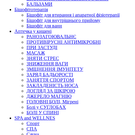
БАЛЬЗАМИ
Бішофітотерапія
Бішофіт для втирання і апаратної фізіотерапії
Бішофіт для внутрішнього прийому
Бішофіт для ванн
Аптечка у кишені
РАНОЗАГОЮВАЛЬНЄ
ПРОТИВІРУСНІ АНТИМІКРОБНІ
ПРИ ЗАСТУДІ
МАСАЖ
ЗНЯТИ СТРЕС
ЗНИЖЕННЯ ВАГИ
ЗМІЦНЕННЯ ІМУНІТЕТУ
ЗАРЯД БАДЬОРОСТІ
ЗАНЯТТЯ СПОРТОМ
ЗАКЛАДЕНІСТЬ НОСА
ДОГЛЯД ЗА ШКІРОЮ
ДЖЕРЕЛО МАГНІЮ
ГОЛОВНІ БОЛІ, Мігрені
Болі у СУГЛОБАХ
БОЛІ У СПИНІ
SPA and WELLNES
Спорт
СПА
Сауна