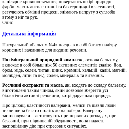
капілярне кровопостачання, повертають шкірі природні
фарби, мають антисептичні та бактерицидні властивості,
регулюють обмінні процеси, знімають напругу з суглобів,
втому з ніг та рук.
Опис
Детальна інформація
Натуральний «Бальзам №4» поєднав в собі багату палітру
корисних і важливих для людини речовин.
Полімінеральний природний комплекс
, основа бальзаму,
включає в собі більш ніж 50 активних елементів (залізо, йод,
бром, мідь, селен, титан, цинк, кремній, кальцій, калій, магній,
молібден, літій та ін.), солей, мінералів та вітамінів.
Рослинні екстракти та масла
, які входять до складу бальзаму,
виготовлені таким чином, який дозволяє зберегти усі
біологічно активні речовини, котрі дарує нам природа.
Про цілющі властивості валеріани, меліси та шавлії люди
знали ще за багато століть до нашої ери. Валеріану
застосовували і застосовують при нервових розладах, при
безсонні, при підвищеній збудливості, вона надасть
заспокійливу дію при стресових ситуаціях.