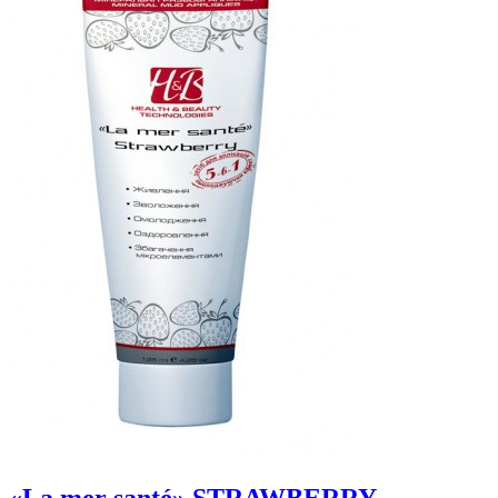
«La mer santé» STRAWBERRY