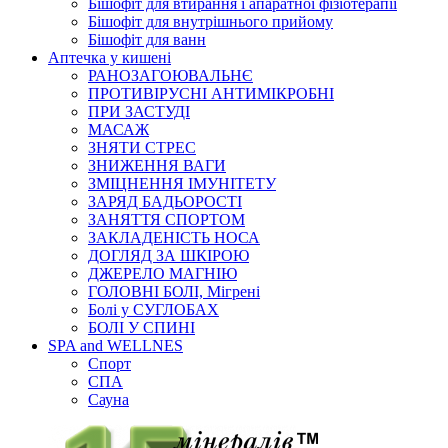
Бішофіт для втирання і апаратної фізіотерапії
Бішофіт для внутрішнього прийому
Бішофіт для ванн
Аптечка у кишені
РАНОЗАГОЮВАЛЬНЄ
ПРОТИВІРУСНІ АНТИМІКРОБНІ
ПРИ ЗАСТУДІ
МАСАЖ
ЗНЯТИ СТРЕС
ЗНИЖЕННЯ ВАГИ
ЗМІЦНЕННЯ ІМУНІТЕТУ
ЗАРЯД БАДЬОРОСТІ
ЗАНЯТТЯ СПОРТОМ
ЗАКЛАДЕНІСТЬ НОСА
ДОГЛЯД ЗА ШКІРОЮ
ДЖЕРЕЛО МАГНІЮ
ГОЛОВНІ БОЛІ, Мігрені
Болі у СУГЛОБАХ
БОЛІ У СПИНІ
SPA and WELLNES
Спорт
СПА
Сауна